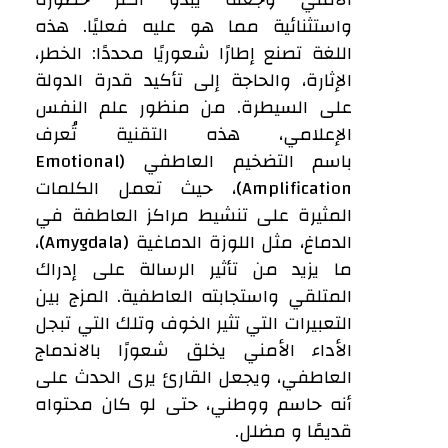
واستثنائية مما هو عليه فعليًا. هذه
اللغة تصنع إطارًا شعوريًا محددًا: الخطر،
الإثارة، والحاجة إلى تأكيد قدرة الدولة
على السيطرة. من منظور علم النفس
الإعلامي، هذه التقنية تُعرف
باسم التضخيم العاطفي (Emotional
Amplification)، حيث تعمل الكلمات
المثيرة على تنشيط مراكز العاطفة في
الدماغ، مثل اللوزة الدماغية (Amygdala)،
ما يزيد من تأثير الرسالة على إدراك
المتلقي واستجابته العاطفية. المزج بين
التعبيرات التي تثير الخوف وتلك التي تبجل
الأداء الأمني يخلق شعورًا بالاندماج
العاطفي، ويجعل القارئ يرى الحدث على
أنه حاسم ووطني، حتى لو كان محتواه
قديمًا و مضلل.