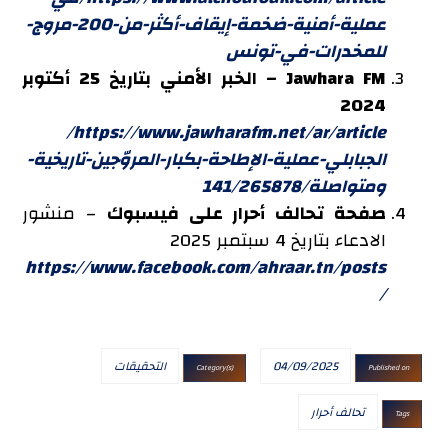
عملية-أمنية-ضخمة-إيقاف-أكثر-من-200-مروج-
للمخدرات-في-تونس
Jawhara FM – الخبر الأمني بتاريخ 25 أكتوبر
2024
https://www.jawharafm.net/ar/article/
الجبابلي-عملية-الإطاحة-بكبار-المروّجين-تاريخية-
ومتواصلة/141/265878
صفحة تحالف أحرار على فيسبوك
– منشور
الادعاء بتاريخ 4 سبتمبر 2025
https://www.facebook.com/ahraar.tn/posts
/
04/09/2025
التحقيقات
Category(s)
Published on
تحالف أحرار
Tags