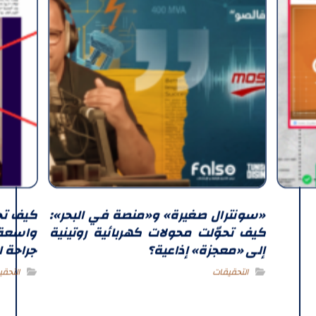
«سونترال صغيرة» و«منصة في البحر»:
كيف تح
كيف تحوّلت محولات كهربائية روتينية
واسعة:
إلى «معجزة» إذاعية؟
جراحة ا
التحقيقات
التحقي