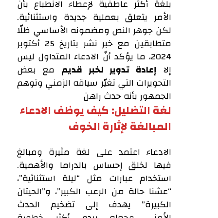
بلغة أكثر عاطفية لإعطاء الانطباع بأن
الأمر يتعلق بعملية جديدة واستثنائية.
لكن جوهر النص ومضمونه الأساسي ظلّا
متطابقين مع خبر نشر بتاريخ 25 أكتوبر
2024، ما يؤكد أنّ الادعاء المتداول ليس
إلا
إعادة تدوير لخبر قديم
مع بعض
التحويرات التي تغيّر سياقه الزمني وتوهم
الجمهور بأنه حدث راهن
لغة التضليل: كيف يوظف الادعاء
المبالغة لإثارة الخوف
الادعاء اعتمد على لغة مثيرة ومبالغ
فيها لخلق إحساس بالدراما والأهمية.
استخدام عبارات مثل “ليلة استثنائية”،
“عشنا حالة من الرعب الكبير”، و”الحيتان
الكبيرة” يهدف إلى تضخيم الحدث
الأمني وجعله يبدو أكثر خطورة