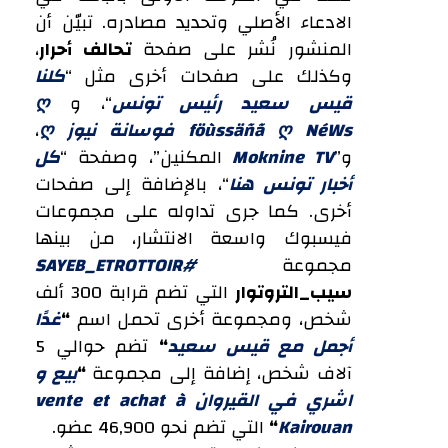
الادعاء الأصلي وتحديد مصادره. تبيّن أن
المنشور نُشر على صفحة
تحالف أحرار
،
وكذلك على صفحات أخرى مثل “
كلنا
قيس سعيد رئيس تونس
“، و
ღ
föùssäñã ღ NéWs فوسانة نيوز ღ
،
و”
Moknine TV
المكنين”، وصفحة “
كل
أخبار تونس هنا
“، بالإضافة إلى صفحات
أخرى. كما جرى تداوله على مجموعات
فيسبوك واسعة الانتشار، من بينها
مجموعة
#SAYEB_ETROTTOIR
سيب_التروتوار
التي تضم قرابة 300 ألف
شخص، ومجموعة أخرى تحمل اسم
“
غدًا
أجمل مع قيس سعيد
“
تضم حوالي 5
آلاف شخص، إضافة إلى مجموعة
“
بيع و
اشري في القيروان vente et achat à
Kairouan
“
التي تضم نحو 46,900 عضو.