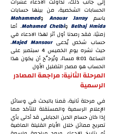
إلى جانب ذلك، تداولت الادعاء عشرات
الحسابات الشخصية، من بينها حسابات
باسم
Anouar Jarray
و
Mohammed
Belhaj Hmida
و
Mohamed Chelbi
. أما
زمنيًا، فقد رصدنا أول أثر لهذا الادعاء في
حساب شخص يُدعى
Majed Mansour
،
حيث نشره يوم الخميس 4 سبتمبر على
الساعة 8:01 مساءً. ويُرجَّح أن يكون هذا
الحساب هو مصدر التضليل الأول
المرحلة الثانية: مراجعة المصادر
الرسمية
في مرحلة ثانية، قمنا بالبحث في وسائل
الإعلام الرسمية والمستقلة للتأكد مما
إذا كان حسام الدين الجبابلي قد أدلى بأي
تصريح مماثل خلال الأيام القليلة الماضية
أو بتاريخ الادعاء. وبعد مراجعة واسعة