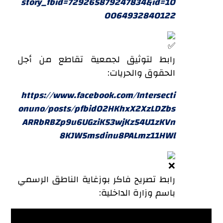
story_fbid=729265879247834&id=10
0064932840122
رابط لتوثيق لجمعية تقاطع من أجل
الحقوق والحريات:
https://www.facebook.com/Intersecti
onuno/posts/pfbid02HKhxX2XzLDZbs
ARRbRBZp9u6UGziK53wjKz54U1zKVn
8KJW5msdinu8PALmz11HWl
رابط تصريح فاكر بوزغاية الناطق الرسمي
باسم وزارة الداخلية: