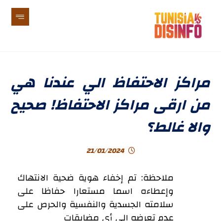
مراكز الاحتفاظ الي عندنا هي
من ارقى مراكز الاحتفاظ! صحيح
والا غالط؟
21/01/2024
ملاحظة: تم إخفاء هوية ضحية الانتهاك
وإعطاءه اسما مستعارا حفاظا على
سلامته الجسدية والنفسية والحرص على
عدم تعرضه إلى أي مضايقات