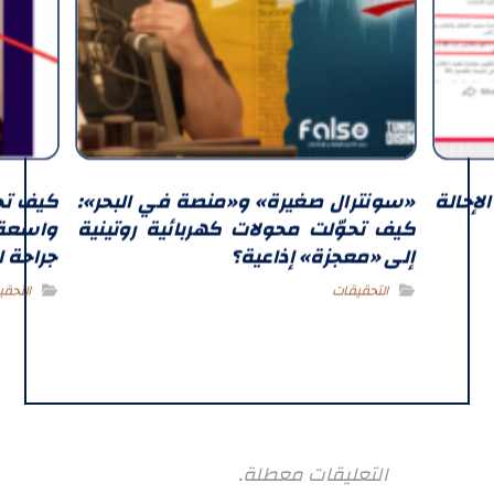
 في قرار الإحالة
«سونترال صغيرة» و«منصة في البحر»:
كيف تح
كيف تحوّلت محولات كهربائية روتينية
واسعة:
إلى «معجزة» إذاعية؟
جراحة ا
التحقيقات
التحقي
التعليقات معطلة.