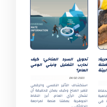
ية:
تحويل السرد المناخي: كيف
للة
نحارب التضليل ونبني الوعي
بيئة
العام؟
04/02/2021
استكشاف التأثير النفسي والرقمي
لتغير المناخ وكيف يمكن للحقيقة أن
حفاظ
تشكل الرأي العام. أبرز النقاط
اهية
الجوهرية بصفتنا منصة لمراجعة
ة في
الحقائق، ...
...