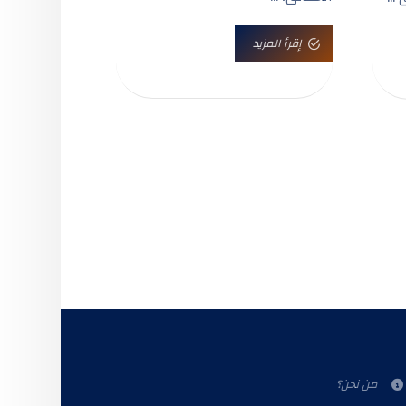
إقرأ المزيد
من نحن؟