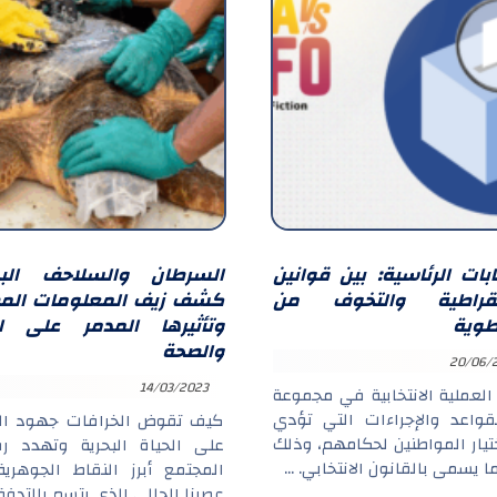
خابات الرئاسية: بين قوانين
السرطان والسلاحف البحر
مقراطية والتخوف من
كشف زيف المعلومات المض
طوية
وتأثيرها المدمر على ال
والصحة
20/06/
14/03/2023
العملية الانتخابية في مجموعة
قواعد والإجراءات التي تؤدي
كيف تقوض الخرافات جهود ال
تيار المواطنين لحكامهم، وذلك
على الحياة البحرية وتهدد رف
 يسمى بالقانون الانتخابي. ...
المجتمع أبرز النقاط الجوهري
عصرنا الحالي الذي يتسم بالتدفق 