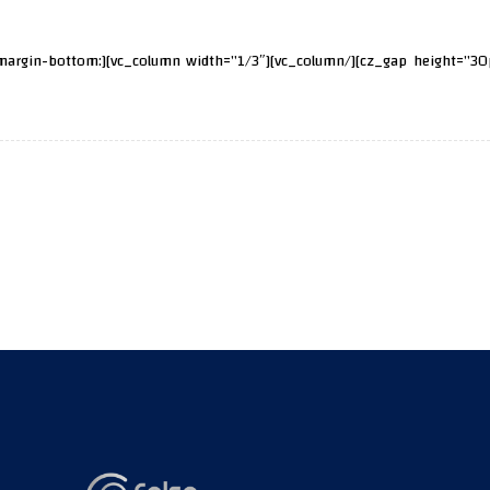
c_custom_1626587681023{margin-bottom: