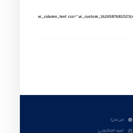
[vc_row][vc_column width=”2/3″][cz_gap height=”30px” id=”cz_83662″][/vc_column][vc_column width=”1/3″][vc_column_text css=”.v
من نحن؟
البريد الإلكتروني: