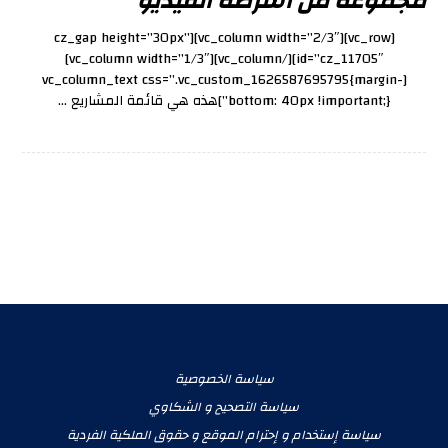
مجموعة من أشرطة الفيديو
[vc_row][vc_column width=”2/3″][cz_gap height=”30px”
id=”cz_11705″][/vc_column][vc_column width=”1/3″]
[vc_column_text css=”.vc_custom_1626587695795{margin-
bottom: 40px !important;}”]هذه هي قائمة المشاريع ...
سياسة الخصوصية
سياسة التصحيح و الشكاوي
سياسة إستخدام و إحترام الموقع و حقوق الملكية الفردية