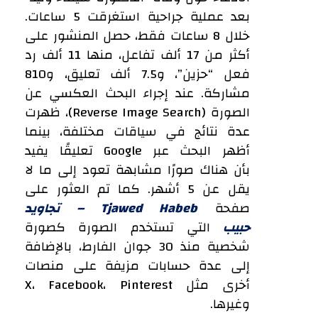
بعد عملية جراحية استغرقت 5 ساعات.
خلال 8 ساعات فقط، حصل المنشور على
أكثر من 17 ألف تفاعل، منها 11 ألف رد
فعل “حزين”، و7.5 ألف تعليق، و810
مشاركة. عند إجراء البحث العكسي عن
الصورة (Reverse Image Search)، ظهرت
عدة نتائج في سياقات مختلفة، بينما
أظهر البحث عبر Google تعليقًا يفيد
بأن هناك صورًا مشابهة تعود إلى ما لا
يقل عن 5 أشهر. كما تم العثور على
صفحة
Tjawed Habeb – تجاويد
حبيب
التي تستخدم الصورة كصورة
شخصية منذ 30 جوان الفارط، بالإضافة
إلى عدة حسابات مزيفة على منصات
أخرى مثل X، Facebook، Pinterest
وغيرها.