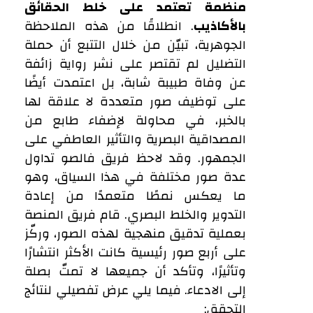
منظمة تعتمد على خلط الحقائق
بالأكاذيب
. انطلاقًا من هذه الملاحظة
الجوهرية، تبيّن من خلال التتبع أن حملة
التضليل لم تقتصر على نشر رواية زائفة
عن وفاة طبيبة شابة، بل اعتمدت أيضًا
على توظيف صور متعددة لا علاقة لها
بالخبر، في محاولة لإضفاء طابع من
المصداقية البصرية والتأثير العاطفي على
الجمهور. وقد لاحظ فريق فالصو تداول
عدة صور مختلفة في هذا السياق، وهو
ما يعكس نمطًا متعمدًا من إعادة
التدوير والخلط البصري. قام فريق المنصة
بعملية تدقيق منهجية لهذه الصور، وركّز
على أربع صور رئيسية كانت الأكثر انتشارًا
وتأثيرًا، وتأكد أن جميعها لا تمتّ بصلة
إلى الادعاء. فيما يلي عرض تفصيلي لنتائج
التحقق: