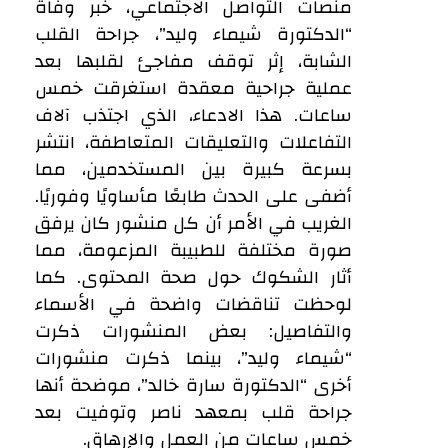
منصات التواصل الاجتماعي، خبر وفاة
“الدكتورة شيماء وليد”، جراحة القلب
الشابة، إثر توقف مفاجئ لقلبها بعد
عملية جراحية معقدة استغرقت خمس
ساعات. هذا الادعاء، الذي اجتذب آلاف
التفاعلات والتعليقات المتعاطفة، انتشر
بسرعة كبيرة بين المستخدمين، مما
أضفى على الحدث طابعًا مأساويًا وفوريًا.
الغريب في الأمر أن كل منشور كان يرفق
صورة مختلفة للطبيبة المزعومة، مما
أثار الشكوك حول صحة المحتوى. كما
لوحظت تناقضات واضحة في الأسماء
والتفاصيل: بعض المنشورات ذكرت
“شيماء وليد”، بينما ذكرت منشورات
أخرى “الدكتورة سارة خالد”، موضحة أنها
جراحة قلب بمعهد ناصر وتوفيت بعد
خمس ساعات من العمل والإرهاق.