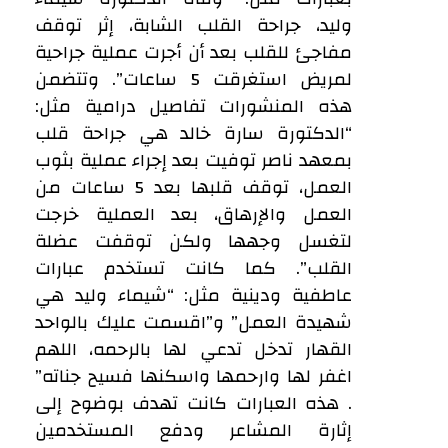
وليد، جراحة القلب الشابة، إثر توقف
مفاجئ للقلب بعد أن أجرت عملية جراحية
لمريض استغرقت 5 ساعات”. وتتضمن
هذه المنشورات تفاصيل درامية مثل:
“الدكتورة سارة خالد هي جراحة قلب
بمعهد ناصر توفيت بعد إجراء عملية بثوب
العمل، توقف قلبها بعد 5 ساعات من
العمل والإرهاق، بعد العملية خرجت
لتغسل وجهها ولكن توقفت عضلة
القلب”. كما كانت تستخدم عبارات
عاطفية ودينية مثل: “شيماء وليد هي
شهيدة العمل” و”اقسمت عليك بالواحد
القهار تدخل تدعي لها بالرحمه، اللهم
اغفر لها وارحمها واسكنها فسيح جناته”
. هذه العبارات كانت تهدف بوضوح إلى
إثارة المشاعر ودفع المستخدمين