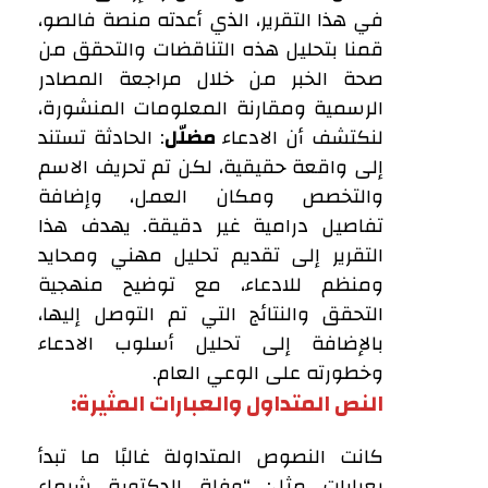
في هذا التقرير، الذي أعدته منصة فالصو،
قمنا بتحليل هذه التناقضات والتحقق من
صحة الخبر من خلال مراجعة المصادر
الرسمية ومقارنة المعلومات المنشورة،
لنكتشف أن الادعاء
مضلّل
: الحادثة تستند
إلى واقعة حقيقية، لكن تم تحريف الاسم
والتخصص ومكان العمل، وإضافة
تفاصيل درامية غير دقيقة. يهدف هذا
التقرير إلى تقديم تحليل مهني ومحايد
ومنظم للادعاء، مع توضيح منهجية
التحقق والنتائج التي تم التوصل إليها،
بالإضافة إلى تحليل أسلوب الادعاء
وخطورته على الوعي العام.
النص المتداول والعبارات المثيرة:
كانت النصوص المتداولة غالبًا ما تبدأ
بعبارات مثل: “وفاة الدكتورة شيماء