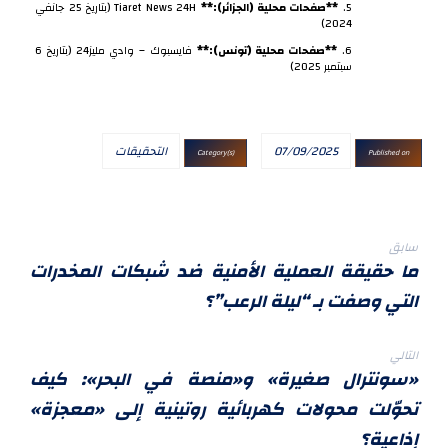
5.
**صفحات محلية (الجزائر):**
Tiaret News 24H (بتاريخ 25 جانفي
2024)
6.
**صفحات محلية (تونس):**
فايسبوك – وادي مليز24 (بتاريخ 6
سبتمبر 2025)
07/09/2025
التحقيقات
Category(s)
Published on
سابق
ما حقيقة العملية الأمنية ضد شبكات المخدرات
التي وصفت بـ “ليلة الرعب”؟
التالي
«سونترال صغيرة» و«منصة في البحر»: كيف
تحوّلت محولات كهربائية روتينية إلى «معجزة»
إذاعية؟