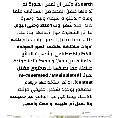
Search)
، وتبين أن نفس الصورة تم
تداولها ضمن العديد من السياقات منها
وفاة “الدكتورة شيماء وليد” وسارة
خالد” منذ
شهر أوت 2024 وحتى اليوم
،
ما أثار الشكوك حول أصالتها. بناءً على
ذلك، قمنا بتحليل الصورة باستخدام
ثلاثة
أدوات مختلفة لكشف الصور المولدة
بالذكاء الاصطناعي
، وأظهرت النتائج
احتمالية بين
93٪ و 99٪
بأنها مولدة
صناعيًا، مما يصنفها كـ
محتوى مضلل
بصريًا (AI-generated / Manipulated
Content)
، إذ تم استخدامها لإيهام
الجمهور بوجود شخص حقيقي مرتبط
بالادعاء بينما هي في الواقع
غير حقيقية
ولا تمثل أي طبيبة أو حدث واقعي
.