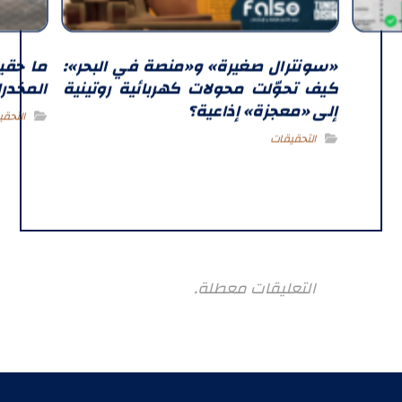
«سونترال صغيرة» و«منصة في البحر»:
ما حقي
كيف تحوّلت محولات كهربائية روتينية
المخدرا
إلى «معجزة» إذاعية؟
التحقي
التحقيقات
التعليقات معطلة.