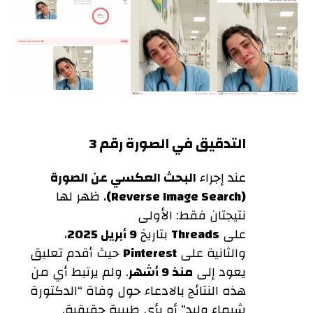
التدقيق في الصورة رقم 3
عند إجراء
البحث العكسي عن الصورة
(Reverse Image Search)
، ظهر لها
نتيجتان فقط: الأولى
على
Threads
بتاريخ
9 أبريل 2025
،
والثانية على
Pinterest
حيث أقدم تعليق
يعود إلى
منذ 9 أشهر
. ولم يرتبط أي من
هذه النتائج بالادعاء حول وفاة “الدكتورة
شيماء وليد” أو بأي طبيبة حقيقية.