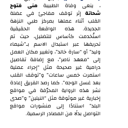
، ينعى وفاة الطبيبة
منى فتوح
شحاتة
إثر توقف مفاجئ في عضلة
القلب أثناء عملها بمركز طبي النزهة
الجديدة. هذه الواقعة الحقيقية
استُخدمت كأساس للتضليل، حيث تم
تحريفها عبر استبدال الاسم بـ”شيماء
وليد” أو “سارة خالد”، وتغيير مكان العمل
إلى “معهد ناصر”، مع إضافة تفاصيل
درامية غير صحيحة مثل “إجراء عملية
استمرت خمس ساعات” و”توقف القلب
بعد غسل الوجه”. كما رصد الفريق إعادة
نشر هذه الرواية المحرّفة في مواقع
إخبارية غير موثوقة مثل “النيلين” و”صدى
البلد” استنادًا إلى منشورات مواقع
التواصل بدلًا من المصادر الرسمية.