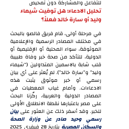
للتفاعل والمشاركة دون تمحيص
تحليل الادعاء: هل توفيت شيماء
وليد أو سارة خالد فعلاً؟
في مرحلة أولى، قام فريق فالصو بالبحث
في مختلف المصادر الرسمية والإعلامية
الموثوقة، سواء المحلية أو الإقليمية أو
الدولية، للتأكد من صحة خبر وفاة طبيبة
قلب شابة بالاسمين المتداولين (“شيماء
وليد” و”سارة خالد”). لم يُعثر على أي بيان
رسمي أو خبر موثوق يثبت هذه
الادعاءات. وأمام غياب المعطيات في
المصادر الدولية والعربية، ركّزنا البحث
على مصر باعتبارها نقطة الانطلاق الأولى
للخبر. وقد أسفر ذلك عن العثور على
بيان
رسمي وحيد صادر عن وزارة الصحة
والسكان المصرية
بتاريخ 28 فيفري 2025